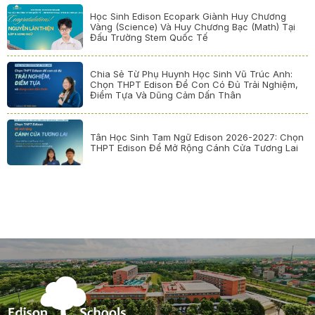
Học Sinh Edison Ecopark Giành Huy Chương
Vàng (Science) Và Huy Chương Bạc (Math) Tại
Đấu Trường Stem Quốc Tế
Chia Sẻ Từ Phụ Huynh Học Sinh Vũ Trúc Anh:
Chọn THPT Edison Để Con Có Đủ Trải Nghiệm,
Điểm Tựa Và Dũng Cảm Dấn Thân
Tân Học Sinh Tam Ngữ Edison 2026-2027: Chọn
THPT Edison Để Mở Rộng Cánh Cửa Tương Lai