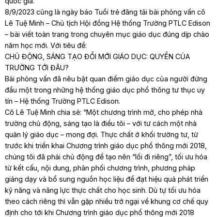
quốc gia.
8/9/2023 cũng là ngày báo Tuổi trẻ đăng tải bài phỏng vấn cô
Lê Tuệ Minh – Chủ tịch Hội đồng Hệ thống Trường PTLC Edison
– bài viết toàn trang trong chuyên mục giáo dục đúng dịp chào
năm học mới. Với tiêu đề:
CHỦ ĐỘNG, SÁNG TẠO ĐỔI MỚI GIÁO DỤC: QUYỀN CỦA
TRƯỜNG TỚI ĐÂU?
Bài phỏng vấn đã nêu bật quan điểm giáo dục của người đứng
đầu một trong những hệ thống giáo dục phổ thông tư thục uy
tín – Hệ thống Trường PTLC Edison.
Cô Lê Tuệ Minh chia sẻ: “Một chương trình mở, cho phép nhà
trường chủ động, sáng tạo là điều tôi – với tư cách một nhà
quản lý giáo dục – mong đợi. Thực chất ở khối trường tư, từ
trước khi triển khai Chương trình giáo dục phổ thông mới 2018,
chúng tôi đã phải chủ động để tạo nên “lối đi riêng”, tối ưu hóa
từ kết cấu, nội dung, phân phối chương trình, phương pháp
giảng dạy và bổ sung nguồn học liệu để đạt hiệu quả phát triển
kỹ năng và năng lực thực chất cho học sinh. Dù tự tối ưu hóa
theo cách riêng thì vẫn gặp nhiều trở ngại về khung cơ chế quy
định cho tới khi Chương trình giáo dục phổ thông mới 2018