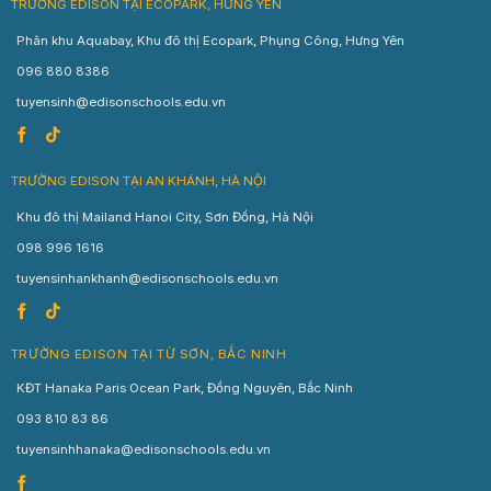
TRƯỜNG EDISON TẠI ECOPARK, HƯNG YÊN
Phân khu Aquabay, Khu đô thị Ecopark, Phụng Công, Hưng Yên
096 880 8386
tuyensinh@edisonschools.edu.vn
TRƯỜNG EDISON TẠI AN KHÁNH, HÀ NỘI
Khu đô thị Mailand Hanoi City, Sơn Đồng, Hà Nội
098 996 1616
tuyensinhankhanh@edisonschools.edu.vn
TRƯỜNG EDISON TẠI TỪ SƠN, BẮC NINH
KĐT Hanaka Paris Ocean Park, Đồng Nguyên, Bắc Ninh
093 810 83 86
tuyensinhhanaka@edisonschools.edu.vn