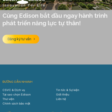
Cùng Edison bắt đầu ngay hành trình
phát triển năng lực tự thân!
Đăng ký tư vấn
ĐƯỜNG DẪN NHANH
CSVC & Dịch vụ
Tin tức & Sự kiện
Tại sao chọn Edison
Giới thiệu
Thư viện
Liên hệ
Chính sách bảo mật