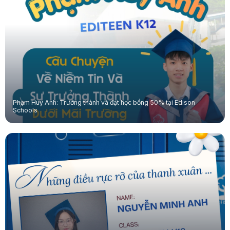
Phạm Huy Anh: Trưởng thành và đạt học bổng 50% tại Edison
Schools