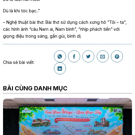
Dù là khi tóc bạc..”
– Nghệ thuật bài thơ: Bài thơ sử dụng cách xưng hô “Tôi – ta”,
các hình ảnh “câu Nam ai, Nam bình”, “nhịp phách tiền” với
giọng điệu trong sáng, gần gũi, bình dị.
Chia sẻ bài viết:
BÀI CÙNG DANH MỤC