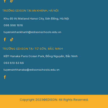
TRƯỜNG EDISON TẠI AN KHÁNH, HÀ NỘI
Khu đô thị Mailand Hanoi City, Sơn Đồng, Hà Nội
098 996 1616
tuyensinhankhanh@edisonschools.edu.vn
TRƯỜNG EDISON TẠI TỪ SƠN, BẮC NINH
KĐT Hanaka Paris Ocean Park, Đồng Nguyên, Bắc Ninh
093 810 83 86
tuyensinhhanaka@edisonschools.edu.vn
Copyright 2023©EDISON. All Rights Reserved.