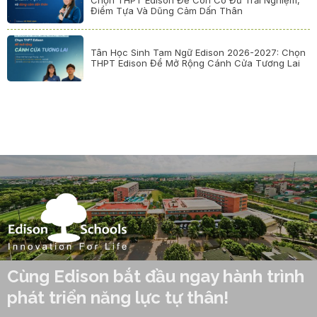
Điểm Tựa Và Dũng Cảm Dấn Thân
Tân Học Sinh Tam Ngữ Edison 2026-2027: Chọn
THPT Edison Để Mở Rộng Cánh Cửa Tương Lai
Cùng Edison bắt đầu ngay hành trình
phát triển năng lực tự thân!