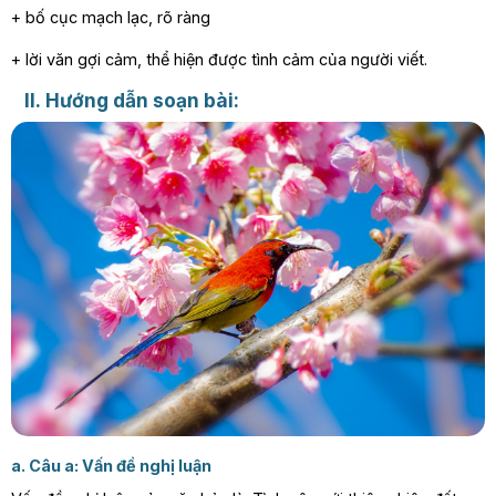
+ bố cục mạch lạc, rõ ràng
+ lời văn gợi cảm, thể hiện được tình cảm của người viết.
II.
Hướng dẫn soạn bài:
a.
Câu a: Vấn đề nghị luận