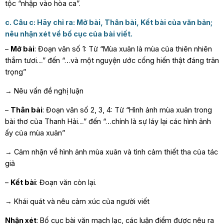
tộc “nhập vào hòa ca”.
c.
Câu c: Hãy chỉ ra: Mở bài, Thân bài, Kết bài của văn bản;
nêu nhận xét về bố cục của bài viết.
–
Mở bài
: Đoạn văn số 1: Từ “Mùa xuân là mùa của thiên nhiên
thắm tươi…” đến “…và một nguyện ước cống hiến thật đáng trân
trọng”
→ Nêu vấn đề nghị luận
–
Thân bài
: Đoạn văn số 2, 3, 4: Từ “Hình ảnh mùa xuân trong
bài thơ của Thanh Hải…” đến “…chính là sự láy lại các hình ảnh
ấy của mùa xuân”
→ Cảm nhận về hình ảnh mùa xuân và tình cảm thiết tha của tác
giả
–
Kết bài
: Đoạn văn còn lại.
→ Khái quát và nêu cảm xúc của người viết
Nhận xét
: Bố cục bài văn mạch lạc, các luận điểm được nêu ra