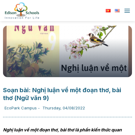
Chuyển
đến
nội
dung
Soạn bài: Nghị luận về một đoạn thơ, bài
thơ (Ngữ văn 9)
EcoPark Campus
-
Thursday, 04/08/2022
Nghị luận về một đoạn thơ, bài thơ là phần kiến thức quan