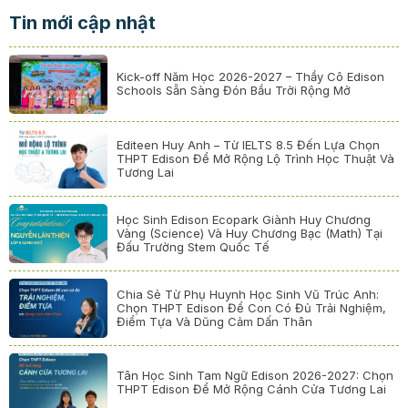
Tin mới cập nhật
Kick-off Năm Học 2026-2027 – Thầy Cô Edison
Schools Sẵn Sàng Đón Bầu Trời Rộng Mở
Editeen Huy Anh – Từ IELTS 8.5 Đến Lựa Chọn
THPT Edison Để Mở Rộng Lộ Trình Học Thuật Và
Tương Lai
Học Sinh Edison Ecopark Giành Huy Chương
Vàng (Science) Và Huy Chương Bạc (Math) Tại
Đấu Trường Stem Quốc Tế
Chia Sẻ Từ Phụ Huynh Học Sinh Vũ Trúc Anh:
Chọn THPT Edison Để Con Có Đủ Trải Nghiệm,
Điểm Tựa Và Dũng Cảm Dấn Thân
Tân Học Sinh Tam Ngữ Edison 2026-2027: Chọn
THPT Edison Để Mở Rộng Cánh Cửa Tương Lai