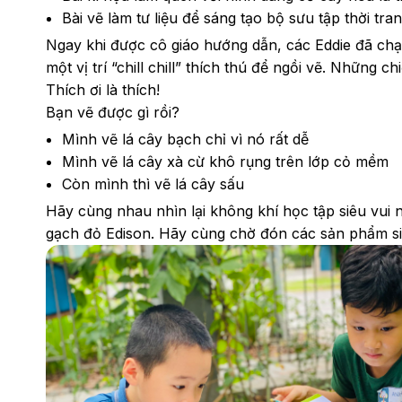
Bài vẽ làm tư liệu để sáng tạo bộ sưu tập thời tr
Ngay khi được cô giáo hướng dẫn, các Eddie đã ch
một vị trí “chill chill” thích thú để ngồi vẽ. Những 
Thích ơi là thích!
Bạn vẽ được gì rồi?
Mình vẽ lá cây bạch chỉ vì nó rất dễ
Mình vẽ lá cây xà cừ khô rụng trên lớp cỏ mềm
Còn mình thì vẽ lá cây sấu
Hãy cùng nhau nhìn lại không khí học tập siêu vui 
gạch đỏ Edison. Hãy cùng chờ đón các sản phẩm si