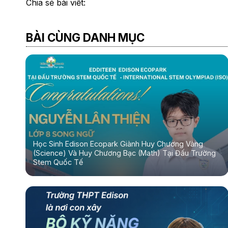
Chia sẻ bài viết:
BÀI CÙNG DANH MỤC
Học Sinh Edison Ecopark Giành Huy Chương Vàng
(Science) Và Huy Chương Bạc (Math) Tại Đấu Trường
Stem Quốc Tế