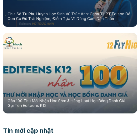
Chia Sẻ Từ Phụ Huynh Học Sinh Vũ Trúc Anh: Chọn THPT Edison Để
Con Có Đủ Trải Nghiệm, Điểm Tựa Và Dũng Cảm Dấn Thân
Gần 100 Thư Mời Nhập Học Sớm & Hàng Loạt Học Bổng Danh Giá
Gọi Tên Editeens K12
Tin mới cập nhật