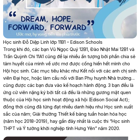
Học sinh Đỗ Diệp Linh lớp 11B1 – Edison Schools
Trong khi đó, các bạn Vũ Ngọc Quý 12B1, Đào Nhật Mai 12B1 và
Trần Quỳnh Chi 11A1 cũng để lại nhiều ấn tượng bởi phần chia sẻ
tâm huyết của mình về ước mơ được cống hiến hết mình cho
Hội học sinh. Các mục tiêu khác như Kết nối với các anh chị sinh
viên Đại học, hoặc làm cầu nối với Ban Phụ huynh Nhà trường…
cũng được các bạn đưa vào kế hoạch hành động. 3 bạn đều là
ứng cử viên nặng ký bởi tất cả đều là những gương mặt quen
thuộc của Hội học sinh hoạt động xã hội (Edison Social Act);
đồng thời cũng đã từng đạt nhiều danh hiệu như Học sinh xuất
sắc của năm; Giải thưởng Thiết kế bảng tuần hoàn hóa học
(năm học 2018-2019), hay gần đây nhất là cuộc thi “Học sinh
THPT và Ý tưởng khởi nghiệp tỉnh Hưng Yên” năm 2020.