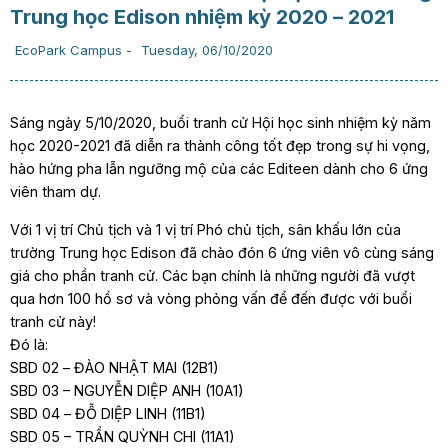
Trung học Edison nhiệm kỳ 2020 – 2021
EcoPark Campus
-
Tuesday, 06/10/2020
Sáng ngày 5/10/2020, buổi tranh cử Hội học sinh nhiệm kỳ năm
học 2020-2021 đã diễn ra thành công tốt đẹp trong sự hi vọng,
hào hứng pha lẫn ngưỡng mộ của các Editeen dành cho 6 ứng
viên tham dự.
Với 1 vị trí Chủ tịch và 1 vị trí Phó chủ tịch, sân khấu lớn của
trường Trung học Edison đã chào đón 6 ứng viên vô cùng sáng
giá cho phần tranh cử. Các bạn chính là những người đã vượt
qua hơn 100 hồ sơ và vòng phỏng vấn để đến được với buổi
tranh cử này!
Đó là:
SBD 02 – ĐÀO NHẬT MAI (12B1)
SBD 03 – NGUYỄN DIỆP ANH (10A1)
SBD 04 – ĐỖ DIỆP LINH (11B1)
SBD 05 – TRẦN QUỲNH CHI (11A1)