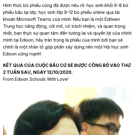
Hình thức bỏ phiếu cũng đã được nêu rõ: học sinh khối 6-8 bỏ
phiếu bầu tại lớp; học sinh lớp 9-12 bỏ phiếu online qua tài
khoản Microsoft Teams của mình. Nếu bạn là một Editeen
Trung học năng động, cởi mở, có trách nhiệm, và quan trọng
nhất, bạn thực sự quan tâm đến tương lai và quyền lợi của chính
mình tại Edison, hãy trân trọng lá phiếu của mình bởi bạn sẽ
chính là một nhân tố góp phần xây dựng nên một Hội học sinh
Edison vững mạnh!
KẾT QUẢ CỦA CUỘC BẦU CỬ SẼ ĐƯỢC CÔNG BỐ VÀO THỨ
2 TUẦN SAU, NGÀY 12/10/2020.
From Edison Schools With Love!