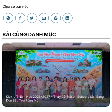
Chia sẻ bài viết:
BÀI CÙNG DANH MỤC
Kick-off Năm Học 2026-2027 – Thầy Cô Edison Schools Sẵn Sàng
Đón Bầu Trời Rộng Mở