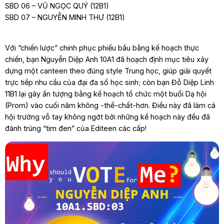
SBD 06 – VŨ NGỌC QUÝ (12B1)
SBD 07 – NGUYỄN MINH THƯ (12B1)
Với “chiến lược” chinh phục phiếu bầu bằng kế hoạch thực
chiến, bạn Nguyễn Diệp Anh 10A1 đã hoạch định mục tiêu xây
dựng một canteen theo đúng style Trung học, giúp giải quyết
trực tiếp nhu cầu của đại đa số học sinh; còn bạn Đỗ Diệp Linh
11B1 lại gây ấn tượng bằng kế hoạch tổ chức một buổi Dạ hội
(Prom) vào cuối năm không -thể-chất-hơn. Điều này đã làm cả
hội trường vỗ tay không ngớt bởi những kế hoạch này đều đã
đánh trúng “tim đen” của Editeen các cấp!