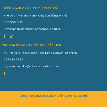
TRƯỜNG EDISON TẠI AN KHÁNH, HÀ NỘI
Khu đô thị Mailand Hanoi City, Sơn Đồng, Hà Nội
098 996 1616
tuyensinhankhanh@edisonschools.edu.vn
TRƯỜNG EDISON TẠI TỪ SƠN, BẮC NINH
KĐT Hanaka Paris Ocean Park, Đồng Nguyên, Bắc Ninh
093 810 83 86
tuyensinhhanaka@edisonschools.edu.vn
Copyright 2023©EDISON. All Rights Reserved.