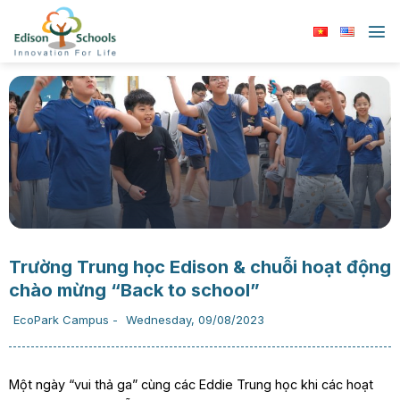
Chuyển
đến
nội
dung
Trường Trung học Edison & chuỗi hoạt động
chào mừng “Back to school”
EcoPark Campus
-
Wednesday, 09/08/2023
Một ngày “vui thả ga” cùng các Eddie Trung học khi các hoạt