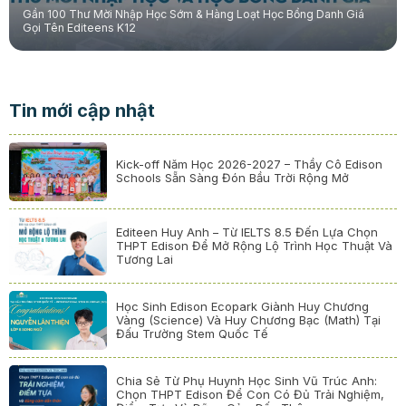
Gần 100 Thư Mời Nhập Học Sớm & Hàng Loạt Học Bổng Danh Giá
Gọi Tên Editeens K12
Tin mới cập nhật
Kick-off Năm Học 2026-2027 – Thầy Cô Edison
Schools Sẵn Sàng Đón Bầu Trời Rộng Mở
Editeen Huy Anh – Từ IELTS 8.5 Đến Lựa Chọn
THPT Edison Để Mở Rộng Lộ Trình Học Thuật Và
Tương Lai
Học Sinh Edison Ecopark Giành Huy Chương
Vàng (Science) Và Huy Chương Bạc (Math) Tại
Đấu Trường Stem Quốc Tế
Chia Sẻ Từ Phụ Huynh Học Sinh Vũ Trúc Anh:
Chọn THPT Edison Để Con Có Đủ Trải Nghiệm,