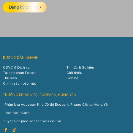
Đăng ký tư vấn
ĐƯỜNG DẪN NHANH
CSVC & Dịch vụ
Tin tức & Sự kiện
Tại sao chọn Edison
Giới thiệu
Thư viện
Liên hệ
Chính sách bảo mật
TRƯỜNG EDISON TẠI ECOPARK, HƯNG YÊN
Phân khu Aquabay, Khu đô thị Ecopark, Phụng Công, Hưng Yên
096 880 8386
tuyensinh@edisonschools.edu.vn