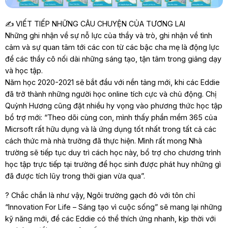
✍️ VIẾT TIẾP NHỮNG CÂU CHUYỆN CỦA TƯƠNG LAI
Những ghi nhận về sự nỗ lực của thầy và trò, ghi nhận về tình
cảm và sự quan tâm tới các con từ các bậc cha mẹ là động lực
để các thầy cô nối dài những sáng tạo, tận tâm trong giảng dạy
và học tập.
Năm học 2020-2021 sẽ bắt đầu với nền tảng mới, khi các Eddie
đã trở thành những người học online tích cực và chủ động. Chị
Quỳnh Hương cũng đặt nhiều hy vọng vào phương thức học tập
bổ trợ mới: “Theo dõi cùng con, mình thấy phần mềm 365 của
Micrsoft rất hữu dụng và là ứng dụng tốt nhất trong tất cả các
cách thức mà nhà trường đã thực hiện. Mình rất mong Nhà
trường sẽ tiếp tục duy trì cách học này, bổ trợ cho chương trình
học tập trực tiếp tại trường để học sinh được phát huy những gì
đã được tích lũy trong thời gian vừa qua”.
? Chắc chắn là như vậy, Ngôi trường gạch đỏ với tôn chỉ
“Innovation For Life – Sáng tạo vì cuộc sống” sẽ mang lại những
kỹ năng mới, để các Eddie có thể thích ứng nhanh, kịp thời với