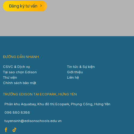
Đăng ký tư vấn
ĐƯỜNG DẪN NHANH
CSVC & Dịch vụ
Tin tức & Sự kiện
Tại sao chọn Edison
Giới thiệu
Thư viện
Liên hệ
Chính sách bảo mật
TRƯỜNG EDISON TẠI ECOPARK, HƯNG YÊN
Phân khu Aquabay, Khu đô thị Ecopark, Phụng Công, Hưng Yên
096 880 8386
tuyensinh@edisonschools.edu.vn