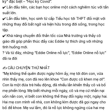
kỳ” đặc biệt – “Học kỳ Covid”.
✔️ Lần đầu tiên, các bạn học online một cách nghiêm túc với tần
suất lớn.
✔️ Lần đầu tiên, học sinh từ cấp Tiểu học tới THPT đối mặt với
những thay đổi bất ngờ và hiện hữu trong đời sống, trong học
tập.
✔️ Khả năng chuyển đổi thần tốc của Nhà trường và thầy cô
giáo đã góp phần thúc đẩy các Eddie tự thích ứng với những
tình huống mới.
? Và từ đây, những “Eddie Online nỗ lực”, “Eddie Online nỗ lực”
đã ra đời
✍️ CÂU CHUYỆN THỨ NHẤT
“Mẹ không thể quên được ngày hôm ấy, mẹ tới đón con, vừa
nhìn thấy mẹ, con đã reo lên khoe “Con được cô khen mẹ ơi!”.
Con là một đứa trẻ hiếu động, đã nhiều lần khiến thầy cô và bố
mẹ phiền lòng. Mẹ biết nhưng mỗi ngày, cô và mẹ cứ nhẫn nại
uốn nắn con, vì biết con không thể thay đổi ngày một, ngày hai.
Hai mẹ con mình về nhà, con không kìm được đã gọi ngay cho
bố để khoe. Mẹ vui lắm, đó là nỗ lực không ngừng của hai mẹ