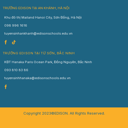
TRƯỜNG EDISON TẠI AN KHÁNH, HÀ NỘI
Khu đô thị Mailand Hanoi City, Sơn Đồng, Hà Nội
098 996 1616
tuyensinhankhanh@edisonschools.edu.vn
TRƯỜNG EDISON TẠI TỪ SƠN, BẮC NINH
KĐT Hanaka Paris Ocean Park, Đồng Nguyên, Bắc Ninh
093 810 83 86
tuyensinhhanaka@edisonschools.edu.vn
Copyright 2023©EDISON. All Rights Reserved.