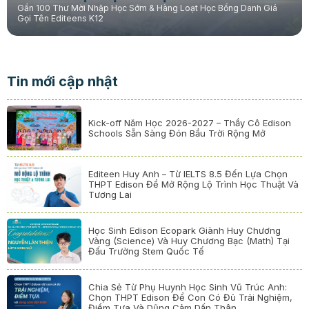
Gần 100 Thư Mời Nhập Học Sớm & Hàng Loạt Học Bổng Danh Giá
Gọi Tên Editeens K12
Tin mới cập nhật
Kick-off Năm Học 2026-2027 – Thầy Cô Edison
Schools Sẵn Sàng Đón Bầu Trời Rộng Mở
Editeen Huy Anh – Từ IELTS 8.5 Đến Lựa Chọn
THPT Edison Để Mở Rộng Lộ Trình Học Thuật Và
Tương Lai
Học Sinh Edison Ecopark Giành Huy Chương
Vàng (Science) Và Huy Chương Bạc (Math) Tại
Đấu Trường Stem Quốc Tế
Chia Sẻ Từ Phụ Huynh Học Sinh Vũ Trúc Anh:
Chọn THPT Edison Để Con Có Đủ Trải Nghiệm,
Điểm Tựa Và Dũng Cảm Dấn Thân