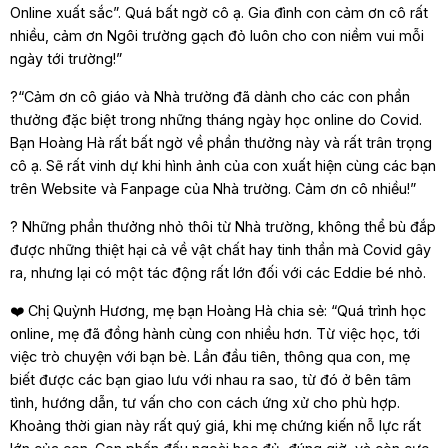
Online xuất sắc”. Quá bất ngờ cô ạ. Gia đình con cảm ơn cô rất
nhiều, cảm ơn Ngôi trường gạch đỏ luôn cho con niềm vui mỗi
ngày tới trường!”
?“Cảm ơn cô giáo và Nhà trường đã dành cho các con phần
thưởng đặc biệt trong những tháng ngày học online do Covid.
Bạn Hoàng Hà rất bất ngờ về phần thưởng này và rất trân trọng
cô ạ. Sẽ rất vinh dự khi hình ảnh của con xuất hiện cùng các bạn
trên Website và Fanpage của Nhà trường. Cảm ơn cô nhiều!”
? Những phần thưởng nhỏ thôi từ Nhà trường, không thể bù đắp
được những thiệt hại cả về vật chất hay tinh thần mà Covid gây
ra, nhưng lại có một tác động rất lớn đối với các Eddie bé nhỏ.
❤️ Chị Quỳnh Hương, mẹ bạn Hoàng Hà chia sẻ: “Quá trình học
online, mẹ đã đồng hành cùng con nhiều hơn. Từ việc học, tới
việc trò chuyện với bạn bè. Lần đầu tiên, thông qua con, mẹ
biết được các bạn giao lưu với nhau ra sao, từ đó ở bên tâm
tình, hướng dẫn, tư vấn cho con cách ứng xử cho phù hợp.
Khoảng thời gian này rất quý giá, khi mẹ chứng kiến nỗ lực rất