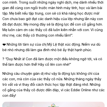
con mình. Trong suốt những ngày nghỉ dịch, mẹ dành nhiều thời
gian để cùng con ngồi trước màn hình máy tính, học và làm bài
tập. Mẹ biết nếu tập trung, con sẽ có khả năng học được mà!
Con chưa bao giờ đạt các danh hiệu của lớp nhưng lần này con
đã đạt được. Mẹ mong đây sẽ là động lực để con cố gắng hơn.
Mẹ luôn cảm ơn các thầy cô đã luôn kiên nhẫn với con. Vì cũng
như mẹ, các thầy cô thương con nhiều lắm!”.
❤️ Những lời tâm sự của chị Mỹ Lệ thật xúc động. Niềm vui dù
bé nhỏ nhưng đã làm gia đình nhỏ bé ấy thật hạnh phúc.
? “Duy Nhất à! Con đã làm được một điều không ngờ tới, và có
thể làm được hơn thế! Hãy cố lên con nhé!”
Những câu chuyện giản dị như vậy là động lực không chỉ của
các con, mà còn của các thầy cô nữa. Những tháng ngày thầy
trò vất vả vì thay đổi cách thức học tập thật đáng nhớ. Những
cố gắng của thầy cô được đền đáp, vì các Eddie Online như các
con đấy!