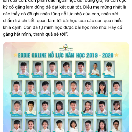
lớn của con. Con phấn đấu ngoài học đủ, đúng giờ, và còn cực
kỳ cố gắng làm đúng để đạt kết quả tốt. Điều mẹ mừng nhất là
các thầy cô đã ghi nhận từng nỗ lực nhỏ của con, nhận xét,
chấm trả chi tiết, quan tâm tới bài học của các con qua nhiều
khía cạnh. Con đã tự mình học được bài học nho nhỏ: Hãy cố
gắng hết mình, thành quả sẽ tới!”.