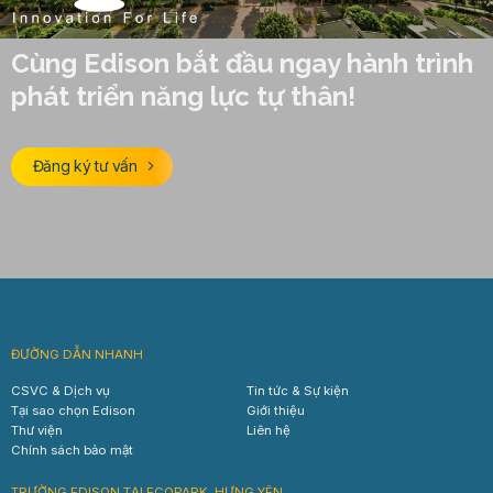
Cùng Edison bắt đầu ngay hành trình
phát triển năng lực tự thân!
Đăng ký tư vấn
ĐƯỜNG DẪN NHANH
CSVC & Dịch vụ
Tin tức & Sự kiện
Tại sao chọn Edison
Giới thiệu
Thư viện
Liên hệ
Chính sách bảo mật
TRƯỜNG EDISON TẠI ECOPARK, HƯNG YÊN