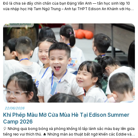
Đó là chia sẻ đầy chín chắn của bạn Đặng Vân Anh — tân học sinh lớp 10
vừa nhập học Hệ Tam Ngữ Trung – Anh tại THPT Edison An Khánh với Học
Bổng Kiến tạo Đặc biệt trị giá 70% Học phí sau khi chinh phục kỳ thi vào
Lớp 10 với số. . .
22/06/2026
Khi Phép Màu Mở Cửa Mùa Hè Tại Edison Summer
Camp 2026
️🎈 Những quả bong bóng xà phòng khổng lồ lấp lánh sắc màu bay lên giữa
tiếng reo vui thích thú. 🎩 Những màn ảo thuật bất ngờ khiến các Eddie và