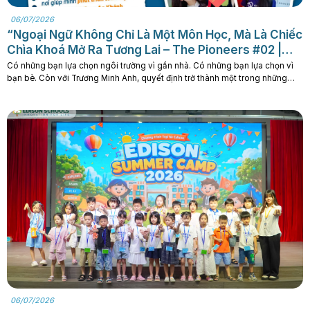
06/07/2026
“Ngoại Ngữ Không Chỉ Là Một Môn Học, Mà Là Chiếc
Chìa Khoá Mở Ra Tương Lai – The Pioneers #02 |
Trương Minh Anh
Có những bạn lựa chọn ngôi trường vì gần nhà. Có những bạn lựa chọn vì
bạn bè. Còn với Trương Minh Anh, quyết định trở thành một trong những
học sinh đầu tiên của THPT Edison An Khánh đến từ một mục tiêu đã được
định hướng từ rất sớm: du học Trung Quốc.. . .
06/07/2026