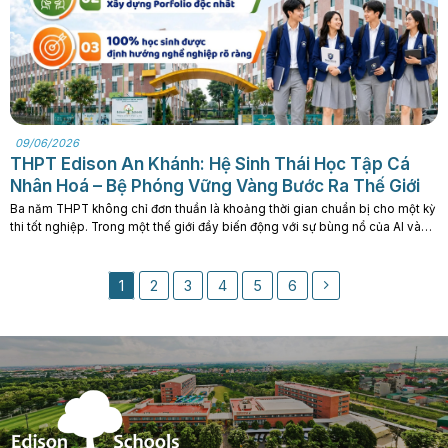
09/06/2026
THPT Edison An Khánh: Hệ Sinh Thái Học Tập Cá
Nhân Hoá – Bệ Phóng Vững Vàng Bước Ra Thế Giới
Ba năm THPT không chỉ đơn thuần là khoảng thời gian chuẩn bị cho một kỳ
thi tốt nghiệp. Trong một thế giới đầy biến động với sự bùng nổ của AI và
công nghệ , câu hỏi lớn nhất mà các bậc phụ huynh trăn trở chính là: Lộ
trình học tập nào sẽ. . .
1
2
3
4
5
6