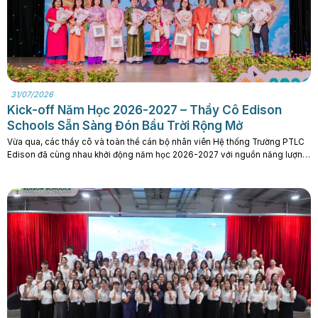
31/07/2026
Kick-off Năm Học 2026-2027 – Thầy Cô Edison
Schools Sẵn Sàng Đón Bầu Trời Rộng Mở
Vừa qua, các thầy cô và toàn thể cán bộ nhân viên Hệ thống Trường PTLC
Edison đã cùng nhau khởi động năm học 2026-2027 với nguồn năng lượng
sôi nổi, sẵn sàng một hành trình đầy hứa hẹn cùng các con học sinh. Năm
học 2025–2026 khép lại trong bối cảnh nhiều thay đổi,. . .