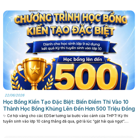
Edda không ngừng tròn mắt ngạc nhiên. ️⚽ Những tiết mục tâng bóng nghệ
thuật điêu luyện cùng những khoảnh khắc tương tác. . .
22/06/2026
Học Bổng Kiến Tạo Đặc Biệt: Biến Điểm Thi Vào 10
Thành Học Bổng Khủng Lên Đến Hơn 500 Triệu Đồng
✨ Cơ hội vàng cho các EDSer tương lai bước vào cánh cửa THPT! Kỳ thi
tuyển sinh vào lớp 10 căng thẳng đã qua, giờ là lúc “gặt hái quả ngọt”.
Không để điểm số chỉ nằm trên giấy, Edison An Khánh đã biến nó thành
tấm vé nhận ngay CHƯƠNG TRÌNH HỌC BỔNG. . .