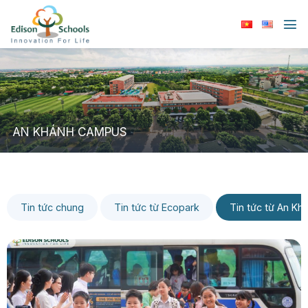
Chuyển
đến
nội
dung
AN KHÁNH CAMPUS
Tin tức chung
Tin tức từ Ecopark
Tin tức từ An Kh