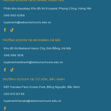
TRƯỜNG EDISON TẠI ECOPARK, HƯNG YÊN
Phân khu Aquabay, Khu đô thị Ecopark, Phụng Công, Hưng Yên
096 880 8386
tuyensinh@edisonschools.edu.vn
TRƯỜNG EDISON TẠI AN KHÁNH, HÀ NỘI
Khu đô thị Mailand Hanoi City, Sơn Đồng, Hà Nội
098 996 1616
tuyensinhankhanh@edisonschools.edu.vn
TRƯỜNG EDISON TẠI TỪ SƠN, BẮC NINH
KĐT Hanaka Paris Ocean Park, Đồng Nguyên, Bắc Ninh
093 810 83 86
tuyensinhhanaka@edisonschools.edu.vn