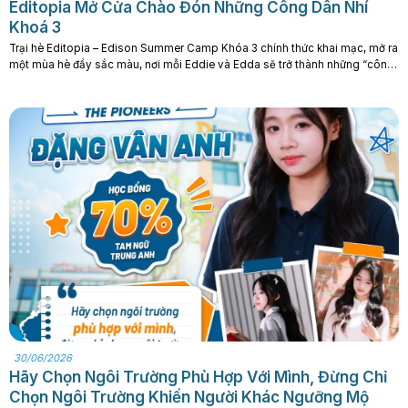
Editopia Mở Cửa Chào Đón Những Công Dân Nhí
Khoá 3
Trại hè Editopia – Edison Summer Camp Khóa 3 chính thức khai mạc, mở ra
một mùa hè đầy sắc màu, nơi mỗi Eddie và Edda sẽ trở thành những “công
dân nhí” của thành phố Editopia – vùng đất của trí tưởng tượng, sáng tạo và
những trải nghiệm không giới hạn. Ngay. . .
30/06/2026
Hãy Chọn Ngôi Trường Phù Hợp Với Mình, Đừng Chỉ
Chọn Ngôi Trường Khiến Người Khác Ngưỡng Mộ