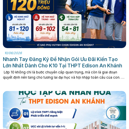
10/06/2026
Nhanh Tay Đăng Ký Để Nhận Gói Ưu Đãi Kiến Tạo
Lớn Nhất Dành Cho K10 Tại THPT Edison An Khánh
Lớp 10 không chỉ là bước chuyển cấp quan trọng, mà còn là giai đoạn
quyết định nền tảng cho tương lai đại học và hội nhập toàn cầu của con. Ba
mẹ đang tìm kiếm một môi trường THPT giúp con: 🔸 Tối ưu lộ trình vào đại
học 🔸 Phát triển năng lực. . .