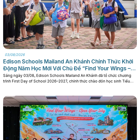
03/08/2026
Edison Schools Mailand An Khánh Chính Thức Khởi
Động Năm Học Mới Với Chủ Đề “Find Your Wings –
Open Your Sky”
Sáng ngày 03/08, Edison Schools Mailand An Khánh đã tổ chức chương
trình First Day of School 2026–2027, chính thức chào đón học sinh Tiểu
học, THCS và THPT trở lại trường sau kỳ nghỉ hè. Với chủ đề “Find Your
Wings – Open Your Sky | Tìm đôi cánh chính mình – Đón bầu. . .