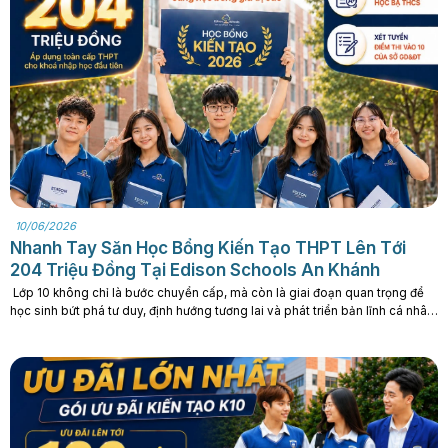
10/06/2026
Nhanh Tay Săn Học Bổng Kiến Tạo THPT Lên Tới
204 Triệu Đồng Tại Edison Schools An Khánh
Lớp 10 không chỉ là bước chuyển cấp, mà còn là giai đoạn quan trọng để
học sinh bứt phá tư duy, định hướng tương lai và phát triển bản lĩnh cá nhân.
Với mong muốn đồng hành cùng những học sinh tài năng, bản lĩnh và giàu
khát vọng, Trường THPT Edison An Khánh. . .